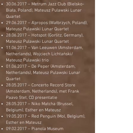
30.06.2017
– Metrum Jazz Club (Bielsko-
Biała, Poland), Mateusz Pulawski Lunar
Quartet
29.06.2017
– A’propos (Wałbrzych, Poland),
Mateusz Pulawski Lunar Quartet
28.06.2017
– Hotspot (Gorlitz, Germany),
Mateusz Pulawski Lunar Quartet
11.06.2017
– Van Leeuwen (Amsterdam,
Netherlands), Wojciech Lichtański/
Mateusz Pulawski trio
01.06.2017
– De Peper (Amsterdam,
Netherlands), Mateusz Pulawski Lunar
Quartet
28.05.2017
– Concerto Record Store
(Amsterdam, Netherlands), met Frank
Paavo 5tet, CD presentatie
28.05.2017
– Niko Matcha (Brussel,
Belgium), Esther en Mateusz
19.05.2017
– Red Penguin (Mol, Belgium),
Esther en Mateusz
09.02.2017
– Pianola Museum