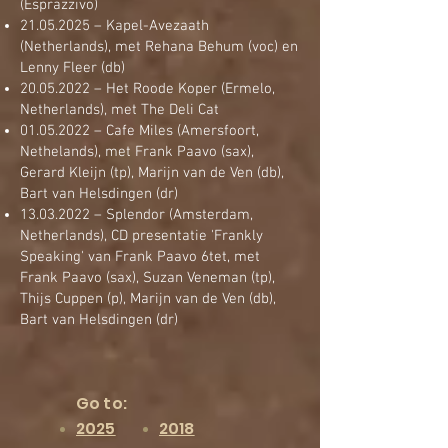
(Esprazzivo)
21.05.2025
– Kapel-Avezaath
(Netherlands), met Rehana Behum (voc) en
Lenny Fleer (db)
20.05.2022
– Het Roode Koper (Ermelo,
Netherlands), met The Deli Cat
01.05.2022
– Cafe Miles (Amersfoort,
Nethelands), met Frank Paavo (sax),
Gerard Kleijn (tp), Marijn van de Ven (db),
Bart van Helsdingen (dr)
13.03.2022
– Splendor (Amsterdam,
Netherlands), CD presentatie 'Frankly
Speaking' van Frank Paavo 6tet, met
Frank Paavo (sax), Suzan Veneman (tp),
Thijs Cuppen (p), Marijn van de Ven (db),
Bart van Helsdingen (dr)
Go to:
2025
2018