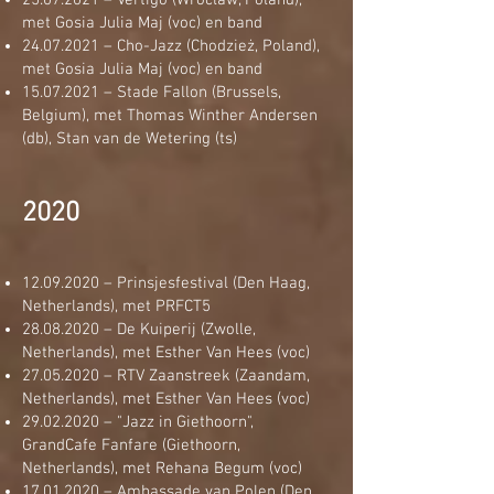
25.07.2021
– Vertigo (Wrocław, Poland),
met Gosia Julia Maj (voc) en band
24.07.2021
– Cho-Jazz (Chodzież, Poland),
met Gosia Julia Maj (voc) en band
15.07.2021
– Stade Fallon (Brussels,
Belgium), met Thomas Winther Andersen
(db), Stan van de Wetering (ts)
2020
12.09.2020
– Prinsjesfestival (Den Haag,
Netherlands), met PRFCT5
28.08.2020
– De Kuiperij (Zwolle,
Netherlands), met Esther Van Hees (voc)
27.05.2020
– RTV Zaanstreek (Zaandam,
Netherlands), met Esther Van Hees (voc)
29.02.2020
– "Jazz in Giethoorn",
GrandCafe Fanfare (Giethoorn,
Netherlands), met Rehana Begum (voc)
17.01.2020
– Ambassade van Polen (Den