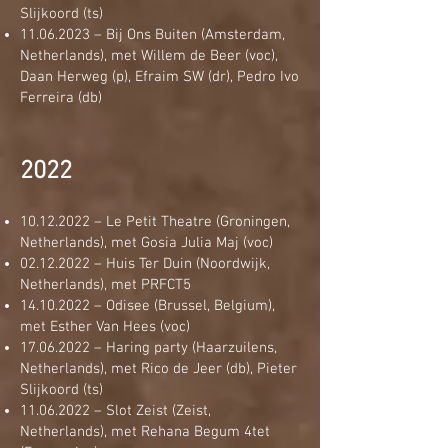
Slijkoord (ts)
11.06.2023
– Bij Ons Buiten (Amsterdam,
Netherlands), met Willem de Beer (voc),
Daan Herweg (p), Efraim SW (dr), Pedro Ivo
Ferreira (db)
2022
10.12.2022
– Le Petit Theatre (Groningen,
Netherlands), met Gosia Julia Maj (voc)
02.12.2022
– Huis Ter Duin (Noordwijk,
Netherlands), met PRFCT5
14.10.2022
– Odisee (Brussel, Belgium),
met Esther Van Hees (voc)
17.06.2022
– Haring party (Haarzuilens,
Netherlands), met Rico de Jeer (db), Pieter
Slijkoord (ts)
11.06.2022
– Slot Zeist (Zeist,
Netherlands), met Rehana Begum 4tet