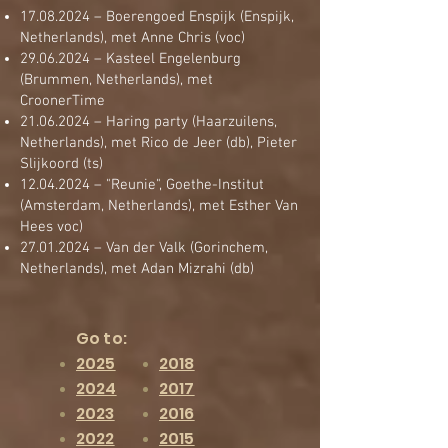
17.08.2024
– Boerengoed Enspijk (Enspijk,
Netherlands), met Anne Chris (voc)
29.06.2024
– Kasteel Engelenburg
(Brummen, Netherlands), met
CroonerTime
21.06.2024
– Haring party (Haarzuilens,
Netherlands), met Rico de Jeer (db), Pieter
Slijkoord (ts)
12.04.2024
– "Reunie", Goethe-Institut
(Amsterdam, Netherlands), met Esther Van
Hees voc)
27.01.2024
– Van der Valk (Gorinchem,
Netherlands), met Adan Mizrahi (db)
Go to:
2025
2018
2024
2017
2023
2016
2022
2015