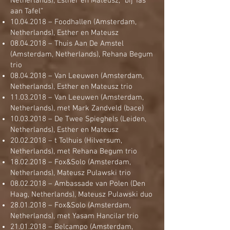
Netherlands), Esther en Mateusz, “bij Tas
aan Tafel”
10.04.2018
– Foodhallen (Amsterdam,
Netherlands), Esther en Mateusz
08.04.2018
– Thuis Aan De Amstel
(Amsterdam, Netherlands), Rehana Begum
trio
08.04.2018
– Van Leeuwen (Amsterdam,
Netherlands), Esther en Mateusz trio
11.03.2018
– Van Leeuwen (Amsterdam,
Netherlands), met Mark Zandveld (bace)
10.03.2018
– De Twee Spieghels (Leiden,
Netherlands), Esther en Mateusz
20.02.2018
– t Tolhuis (Hilversum,
Netherlands), met Rehana Begum trio
18.02.2018
– Fox&Solo (Amsterdam,
Netherlands), Mateusz Pulawski trio
08.02.2018
– Ambassade van Polen (Den
Haag, Netherlands), Mateusz Pulawski duo
28.01.2018
– Fox&Solo (Amsterdam,
Netherlands), met Yasam Hancilar trio
21.01.2018
– Belcampo (Amsterdam,