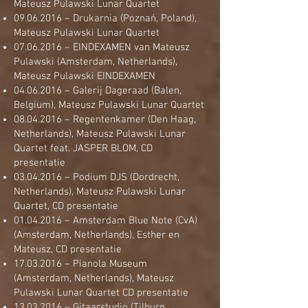
Mateusz Pulawski Lunar Quartet
09.06.2016
– Drukarnia (Poznań, Poland),
Mateusz Pulawski Lunar Quartet
07.06.2016
– EINDEXAMEN van Mateusz
Pulawski (Amsterdam, Netherlands),
Mateusz Pulawski EINDEXAMEN
04.06.2016
– Galerij Dageraad (Balen,
Belgium), Mateusz Pulawski Lunar Quartet
08.04.2016
– Regentenkamer (Den Haag,
Netherlands), Mateusz Pulawski Lunar
Quartet feat. JASPER BLOM, CD
presentatie
03.04.2016
– Podium DJS (Dordrecht,
Netherlands), Mateusz Pulawski Lunar
Quartet, CD presentatie
01.04.2016
– Amsterdam Blue Note (CvA)
(Amsterdam, Netherlands), Esther en
Mateusz, CD presentatie
17.03.2016
– Pianola Museum
(Amsterdam, Netherlands), Mateusz
Pulawski Lunar Quartet CD presentatie
13.03.2016
– Gitaarstudio (Tilburg,